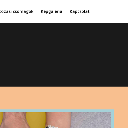
tózási csomagok
Képgaléria
Kapcsolat
olunk.hu