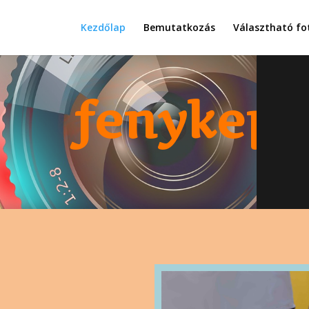
Kezdőlap
Bemutatkozás
Választható fo
fenykepr