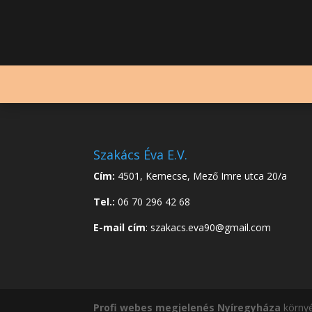
Szakács Éva E.V.
Cím:
4501, Kemecse, Mező Imre utca 20/a
Tel.:
06 70 296 42 68
E-mail cím
: szakacs.eva90@gmail.com
Profi webes megjelenés Nyíregyháza
körny