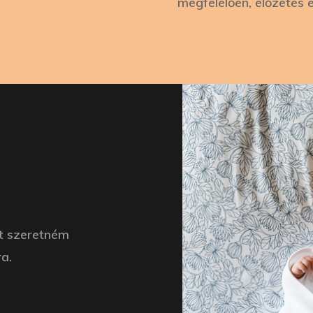
megfelelően, előzetes 
ű
t szeretném
a.