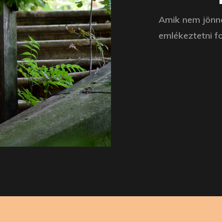
Amik nem jönne
emlékeztetni f