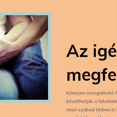
Az ig
megfe
Könnyen mozgatható fe
készíthetjük a felvéte
teszi szabad térben is