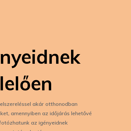
ényeidnek
lelően
lszereléssel akár otthonodban
leket, amennyiben az időjárás lehetővé
 fotózhatunk az igényeidnek