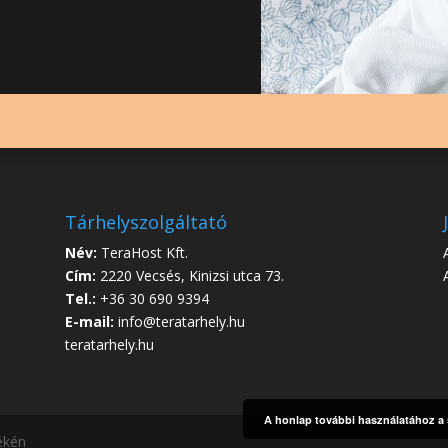
Tárhelyszolgáltató
Név:
TeraHost Kft.
Cím:
2220 Vecsés, Kinizsi utca 73.
Tel.:
+36 30 690 9394
E-mail:
info@teratarhely.hu
teratarhely.hu
A honlap további használatához a s
ékén